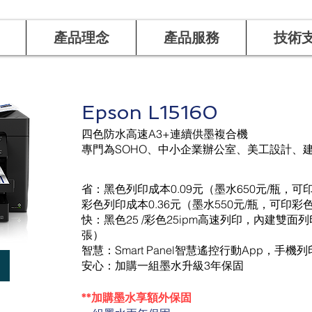
產品理念
產品服務
技術
Epson L15160
四色防水高速A3+連續供墨複合機
專門為SOHO、中小企業辦公室、美工設計、
省：黑色列印成本0.09元（墨水650元/瓶，可印
彩色列印成本0.36元（墨水550元/瓶，可印彩色6
快：黑色25 /彩色25ipm高速列印，內建雙面列
張）
智慧：Smart Panel智慧遙控行動App，手機
安心：加購一組墨水升級3年保固
**加購墨水享額外保固