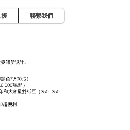
支援
聯繫我們
建築師所設計。
黑色7,500張）
,000張/組）
印和大容量雙紙匣（250+250
列印超便利