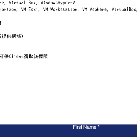
rtual Box，WindowsHyper-V
VM-Esxi，VM-Workstation，VM-Vsphere，VirtualBox，
務
或提供網域）
限可供Client讀取該權限
​聯繫我們
First Name