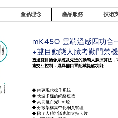
產品理念
產品服務
技術
mK450 雲端溫感四功合
+雙目動態人臉考勤門禁機
透過雙目攝像系統及先進的動態人臉演算法，
速交互控制，還具備口罩配戴提醒功能
◆ 內建現代操作系統
◆ 快速多樣的網絡連接
◆ 高亮度白光Led燈
◆ 分散架構集中化網頁管理
◆ 除了人臉辨識也能支持卡片