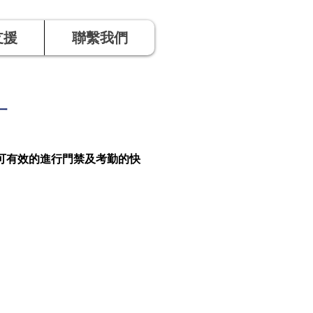
支援
聯繫我們
一
可有效的進行門禁及考勤的快