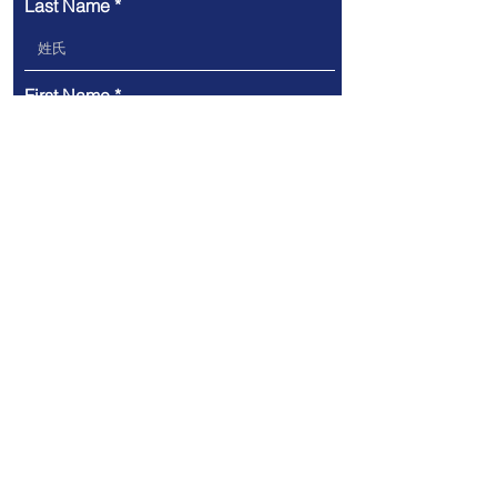
Last Name
First Name
Telephone
Company
Email
Message